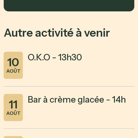
Autre activité à venir
O.K.O - 13h30
10
AOÛT
Bar à crème glacée - 14h
11
AOÛT