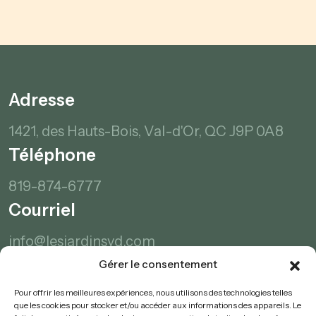
Adresse
1421, des Hauts-Bois,
Val-d'Or, QC
J9P 0A8
Téléphone
819-874-6777
Courriel
info@lesjardinsvd.com
Suivez nous
Gérer le consentement
Pour offrir les meilleures expériences, nous utilisons des technologies telles
que les cookies pour stocker et/ou accéder aux informations des appareils. Le