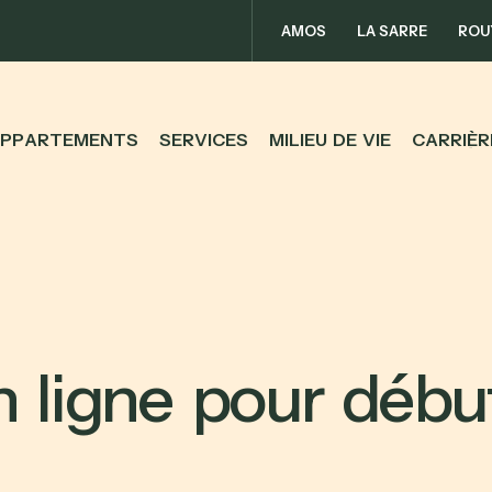
AMOS
LA SARRE
ROU
P
P
A
R
T
E
M
E
N
T
S
S
E
R
V
I
C
E
S
M
I
L
I
E
U
D
E
V
I
E
C
A
R
R
I
È
R
n
l
i
g
n
e
p
o
u
r
d
é
b
u