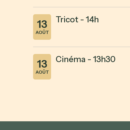
Tricot - 14h
13
AOÛT
Cinéma - 13h30
13
AOÛT