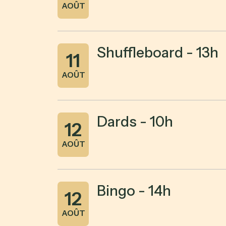
AOÛT
Shuffleboard - 13h
11
AOÛT
Dards - 10h
12
AOÛT
Bingo - 14h
12
AOÛT