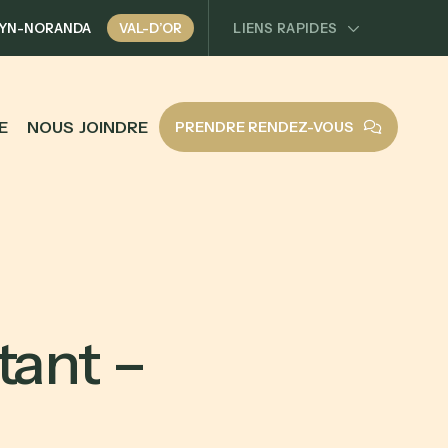
YN-NORANDA
VAL-D’OR
LIENS RAPIDES
E
N
O
U
S
J
O
I
N
D
R
E
PRENDRE RENDEZ-VOUS
t
a
n
t
–