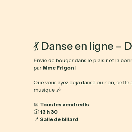
💃 Danse en ligne – 
Envie de bouger dans le plaisir et la b
par
Mme Frigon
!
Que vous ayez déjà dansé ou non, cette a
musique 🎶
📅
Tous les vendredis
🕜
13 h 30
📍
Salle de billard