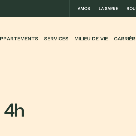
AMOS
LA SARRE
ROU
P
P
A
R
T
E
M
E
N
T
S
S
E
R
V
I
C
E
S
M
I
L
I
E
U
D
E
V
I
E
C
A
R
R
I
È
R
1
4
h