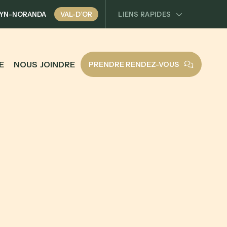
YN-NORANDA
VAL-D’OR
LIENS RAPIDES
E
N
O
U
S
J
O
I
N
D
R
E
PRENDRE RENDEZ-VOUS