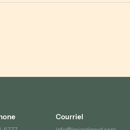
hone
Courriel
4-6777
info@lesjardinsvd.com