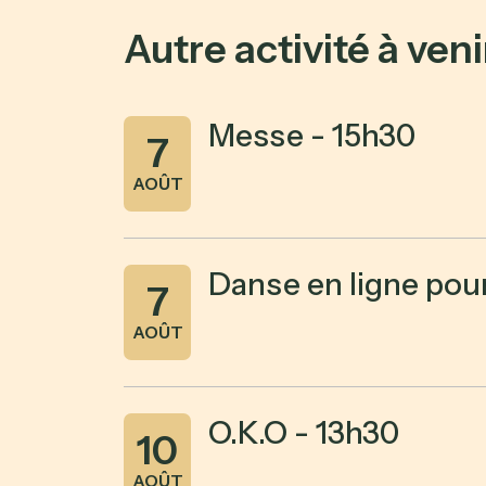
Autre activité à veni
Messe - 15h30
7
AOÛT
Danse en ligne pou
7
AOÛT
O.K.O - 13h30
10
AOÛT