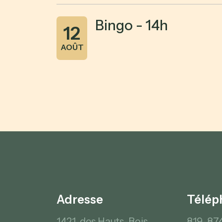
Bingo - 14h
12
AOÛT
Adresse
Télép
1421, des Hauts-Bois,
819-87